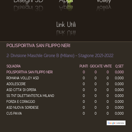
POLISPORTIVA SAN FILIPPO NERI
2
Divisione Maschile Girone B (Milano) - Stagione 2021-2022
a
SQUADRA
PUNTI
GIOCATE
VINTE
Q.SET
POLISPORTIVA SAN FILIPPO NERI
0
0
0
0,000
ROMANA VOLLEY ASD
0
0
0
0,000
ADOLESCERE
0
0
0
0,000
ASD CITTA' DI OPERA
0
0
0
0,000
SS TNT DILETTANTISTICA MILANO
0
0
0
0,000
FORZA E CORAGGIO
0
0
0
0,000
ASD NUOVA SORDIESE
0
0
0
0,000
CUS PAVIA
0
0
0
0,000