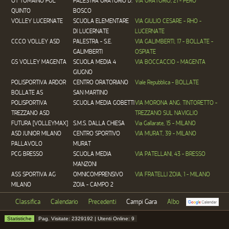
OT TOMAINO POL
PALESTRA ORATORIO D.
VIA ORATORIO, 21 - PERO
QUINTO
BOSCO
VOLLEY LUCERNATE
SCUOLA ELEMENTARE
VIA GIULIO CESARE - RHO -
DI LUCERNATE
LUCERNATE
CCCO VOLLEY ASD
PALESTRA - S.E.
VIA GALIMBERTI, 17 - BOLLATE -
GALIMBERTI
OSPIATE
GS VOLLEY MAGENTA
SCUOLA MEDIA 4
VIA BOCCACCIO - MAGENTA
GIUGNO
POLISPORTIVA ARDOR
CENTRO ORATORIANO
Viale Repubblica - BOLLATE
BOLLATE AS
SAN MARTINO
POLISPORTIVA
SCUOLA MEDIA GOBETTI
VIA MORONA ANG. TINTORETTO -
TREZZANO ASD
TREZZANO SUL NAVIGLIO
FUTURA [VOLLEYMAX]
S.M.S. DALLA CHIESA
Via Gallarate, 15 - MILANO
ASD JUNIOR MILANO
CENTRO SPORTIVO
VIA MURAT, 39 - MILANO
PALLAVOLO
MURAT
PCG BRESSO
SCUOLA MEDIA
VIA PATELLANI, 43 - BRESSO
MANZONI
ASS SPORTIVA AG
OMNICOMPRENSIVO
VIA FRATELLI ZOIA, 1 - MILANO
MILANO
ZOIA - CAMPO 2
Classifica
Calendario
Precedenti
Campi Gara
Albo
Statistiche
Pag. Visitate: 2329192 | Utenti Online: 9