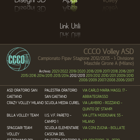
CCCO Volley ASD
Campionato Fipav Stagione 2012/2013 - 1
Divisione
a
Maschile Girone A (Milano)
Archivio:
2021/2022
2019/2020
2018/2019
2017/2018
2016/2017
2015/2016
2014/2015
2013/2014
2012/2013
2011/2012
2010/2011
2009/2010
2008/2009
2007/2008
2006/2007
ASD ORATORIO SAN
PALESTRA ORATORIO
VIA CARLO MARIA MAGGI, 17 -
GAETANO
SAN GAETANO
ABBIATEGRASSO
CRAZY VOLLEY MILANO
SCUOLA MEDIA CURIEL
VIA LAMBRO - ROZZANO -
QUINTO DE' STAMPI
BILLA VOLLEY TEAM
I.I.S. V.F. PARETO -
VIA LITTA MODIGNANI, 55 -
CAMPO 1
MILANO
SPAGGIARI TEAM
SCUOLA ELEMENTARE
VIA CONI ZUGNA - BOLLATE
VOLLEY
CASCINA DEL