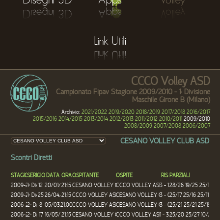
CCCO Volley ASD
Campionato Fipav Stagione 2009/2010 - 1
Divisione
a
Maschile Girone B (Milano)
Archivio:
2021/2022
2019/2020
2018/2019
2017/2018
2016/2017
2015/2016
2014/2015
2013/2014
2012/2013
2011/2012
2010/2011
2009/2010
2008/2009
2007/2008
2006/2007
CESANO VOLLEY CLUB ASD
Scontri Diretti
STAGIONE
SERIE
GIOR
DATA
ORA
OSPITANTE
OSPITE
RIS
PARZIALI
2009-2010
1
Div
12
20/01/2010
21:15
CESANO VOLLEY CLUB ASD
CCCO VOLLEY ASD
3 - 1
28/26 19/25 25/17 25
a
2009-2010
1
Div
25
26/04/2010
21:15
CCCO VOLLEY ASD
CESANO VOLLEY CLUB ASD
3 - 0
25/17 25/16 25/11
a
2006-2007
2
Div
8
05/03/2007
21:00
CCCO VOLLEY ASD
CESANO VOLLEY CLUB ASD
3 - 0
25/21 25/21 25/19
a
2006-2007
2
Div
17
16/05/2007
21:15
CESANO VOLLEY CLUB ASD
CCCO VOLLEY ASD
1 - 3
25/20 25/27 10/25 1
a