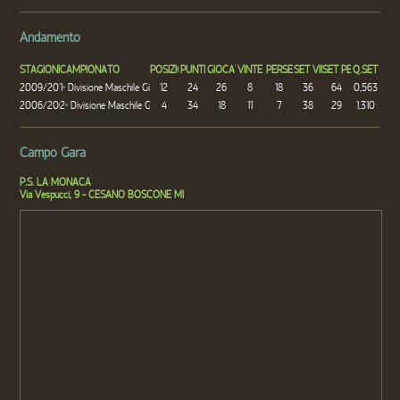
Andamento
STAGIONE
CAMPIONATO
POSIZIONE
PUNTI
GIOCATE
VINTE
PERSE
SET VINTI
SET PERSI
Q.SET
2009/2010
1
Divisione Maschile Girone B (Milano)
12
24
26
8
18
36
64
0,563
a
2006/2007
2
Divisione Maschile Girone B (Milano)
4
34
18
11
7
38
29
1,310
a
Campo Gara
P.S. LA MONACA
Via Vespucci, 9 - CESANO BOSCONE MI